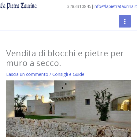
Vai
3283310845
|
info@lapietrataurina.it
al
contenuto
Vendita di blocchi e pietre per
muro a secco.
Lascia un commento
/
Consigli e Guide