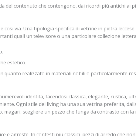
a del contenuto che contengono, dai ricordi più antichi ai più
 così via. Una tipologia specifica di vetrine in pietra leccese
nti quali un televisore o una particolare collezione letterar
o.
he estetico.
n quanto realizzato in materiali nobili o particolarmente res
merevoli identità, facendosi classica, elegante, rustica, u
iente. Ogni stile del living ha una sua vetrina preferita, dalla
sa o, magari, scegliere un pezzo che funga da contrasto con 
e e agreste. In contesti più classici, pezzi di arredo che non s