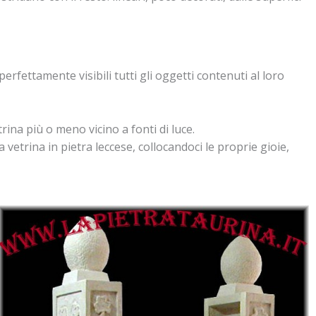
rfettamente visibili tutti gli oggetti contenuti al loro
rina più o meno vicino a fonti di luce.
 vetrina in pietra leccese, collocandoci le proprie gioie,