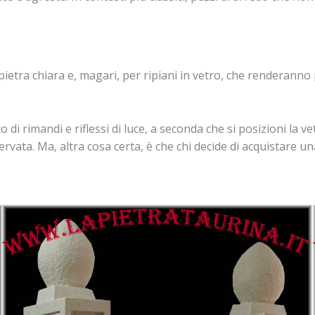
ietra chiara e, magari, per ripiani in vetro, che renderanno pe
di rimandi e riflessi di luce, a seconda che si posizioni la vet
vata. Ma, altra cosa certa, è che chi decide di acquistare una