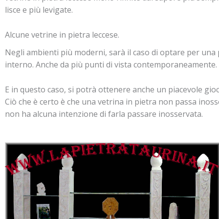
lisce e più levigate.
Alcune vetrine in pietra leccese.
Negli ambienti più moderni, sarà il caso di optare per una p
interno. Anche da più punti di vista contemporaneamente.
E in questo caso, si potrà ottenere anche un piacevole gioco 
Ciò che è certo è che una vetrina in pietra non passa inosser
non ha alcuna intenzione di farla passare inosservata.