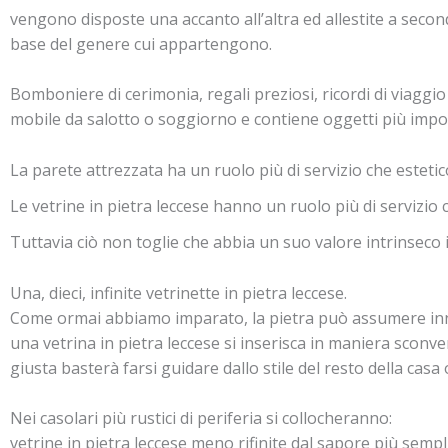
vengono disposte una accanto all’altra ed allestite a second
base del genere cui appartengono.
Bomboniere di cerimonia, regali preziosi, ricordi di viaggio e
mobile da salotto o soggiorno e contiene oggetti più importa
La parete attrezzata ha un ruolo più di servizio che estetic
Le vetrine in pietra leccese hanno un ruolo più di servizio c
Tuttavia ciò non toglie che abbia un suo valore intrinseco i
Una, dieci, infinite vetrinette in pietra leccese.
Come ormai abbiamo imparato, la pietra può assumere innu
una vetrina in pietra leccese si inserisca in maniera sconven
giusta basterà farsi guidare dallo stile del resto della ca
Nei casolari più rustici di periferia si collocheranno:
vetrine in pietra leccese meno rifinite dal sapore più semplic