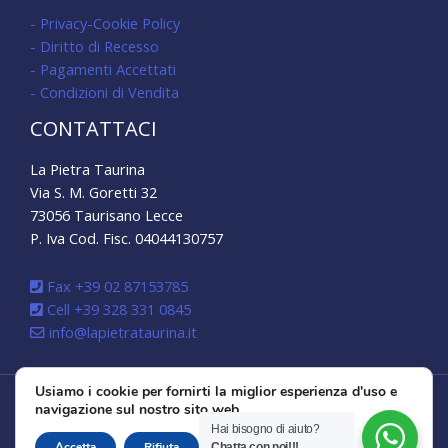
- Privacy-Cookie Policy
- Diritto di Recesso
- Pagamenti Accettati
- Condizioni di Vendita
CONTATTACI
La Pietra Taurina
Via S. M. Goretti 32
73056 Taurisano Lecce
P. Iva Cod. Fisc. 04044130757
Fax +39 02 87153785
Cell +39 328 331 0845
info@lapietrataurina.it
Usiamo i cookie per fornirti la miglior esperienza d'uso e
navigazione sul nostro sito web.
Copyright © 2026 La Pietra Taurina
Hai bisogno di aiuto?
CLOSE GDPR 
Accetta
Rifiuta
Impostazioni
Chatta con noi!!!