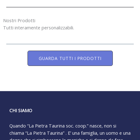
Nostri Prodotti
Tutti interamente personalizzabili.
GUARDA TUTTI I PRODOTTI
CHI SIAMO
Quando “La Pietra Taurina soc. coop.” nasce, non si
chiama “La Pietra Taurina” . E’ una famiglia, un uomo e una
donna che si rimboccano le maniche e si danno da fare