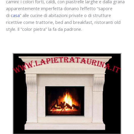
camini: i colori forti, caldi, con piastrelle larghe e dalla grana
apparentemente imperfetta donano l’effetto “sapore
di
casa
” alle cucine di abitazioni private o di strutture
ricettive come trattorie, bed and breakfast, ristoranti old
style. Il “color pietra” la fa da padrone.