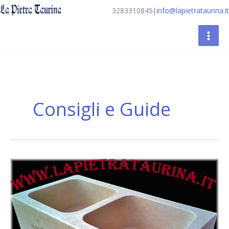
Vai
3283310845
|
info@lapietrataurina.it
al
contenuto
Consigli e Guide
Lavelli
in
pietra
lavelli
da
incasso