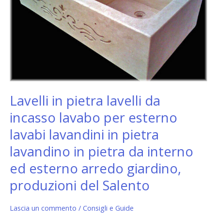
lavabo
per
esterno
lavabi
lavandini
in
pietra
lavandino
in
Lavelli in pietra lavelli da
pietra
incasso lavabo per esterno
da
interno
lavabi lavandini in pietra
ed
lavandino in pietra da interno
esterno
arredo
ed esterno arredo giardino,
giardino,
produzioni del Salento
produzioni
del
Salento
Lascia un commento
/
Consigli e Guide