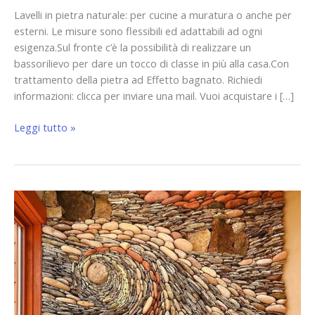
Lavelli in pietra naturale: per cucine a muratura o anche per
esterni. Le misure sono flessibili ed adattabili ad ogni
esigenza.Sul fronte c’è la possibilità di realizzare un
bassorilievo per dare un tocco di classe in più alla casa.Con
trattamento della pietra ad Effetto bagnato. Richiedi
informazioni: clicca per inviare una mail. Vuoi acquistare i […]
Leggi tutto »
Rivestimenti
murali
in
pietra:
proteggi
il
tuo
muro