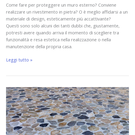
Come fare per proteggere un muro esterno? Conviene
realizzare un rivestimento in pietra? O è meglio affidarsi a un
materiale di design, esteticamente più accattivante?
Questi sono solo alcuni dei tanti dubbi che, giustamente,
potresti avere quando arriva il momento di scegliere tra
funzionalità e resa estetica nella realizzazione o nella
manutenzione della propria casa.
Leggi tutto »
Pavimentazione
in
ciottoli?
Non
solo
estetica!