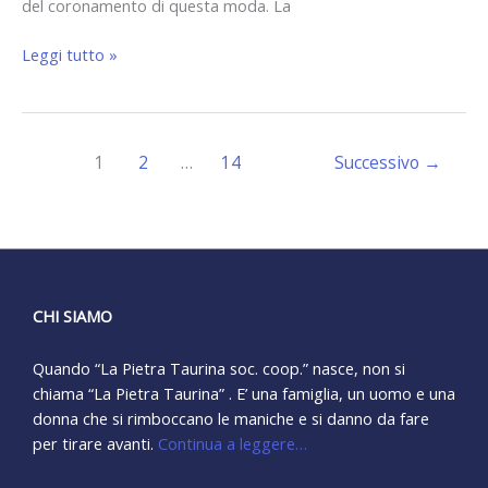
del coronamento di questa moda. La
Leggi tutto »
1
2
…
14
Successivo
→
CHI SIAMO
Quando “La Pietra Taurina soc. coop.” nasce, non si
chiama “La Pietra Taurina” . E’ una famiglia, un uomo e una
donna che si rimboccano le maniche e si danno da fare
per tirare avanti.
Continua a leggere…