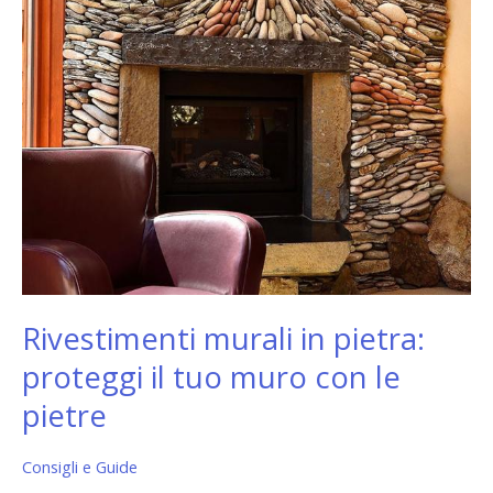
con
le
pietre
Rivestimenti murali in pietra:
proteggi il tuo muro con le
pietre
Consigli e Guide