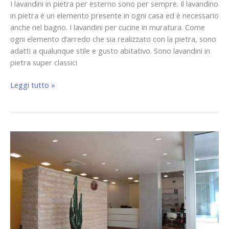
I lavandini in pietra per esterno sono per sempre. Il lavandino
in pietra è un elemento presente in ogni casa ed è necessario
anche nel bagno. I lavandini per cucine in muratura. Come
ogni elemento d’arredo che sia realizzato con la pietra, sono
adatti a qualunque stile e gusto abitativo. Sono lavandini in
pietra super classici
Leggi tutto »
Arredare
Casa
con
la
Pietra
Naturale:
alcuni
Consigli