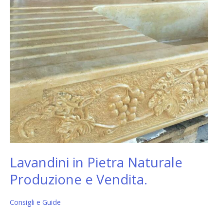
in
Pietra
Naturale
Produzione
e
Vendita.
Lavandini in Pietra Naturale
Produzione e Vendita.
Consigli e Guide