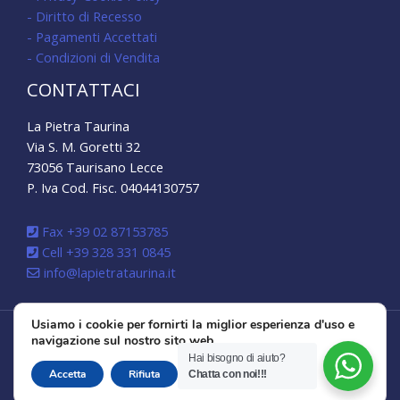
- Diritto di Recesso
- Pagamenti Accettati
- Condizioni di Vendita
CONTATTACI
La Pietra Taurina
Via S. M. Goretti 32
73056 Taurisano Lecce
P. Iva Cod. Fisc. 04044130757
Fax +39 02 87153785
Cell +39 328 331 0845
info@lapietrataurina.it
Usiamo i cookie per fornirti la miglior esperienza d'uso e
navigazione sul nostro sito web.
Copyright © 2026 La Pietra Taurina
Hai bisogno di aiuto?
CLOSE GDPR 
Accetta
Rifiuta
Impostazioni
Chatta con noi!!!