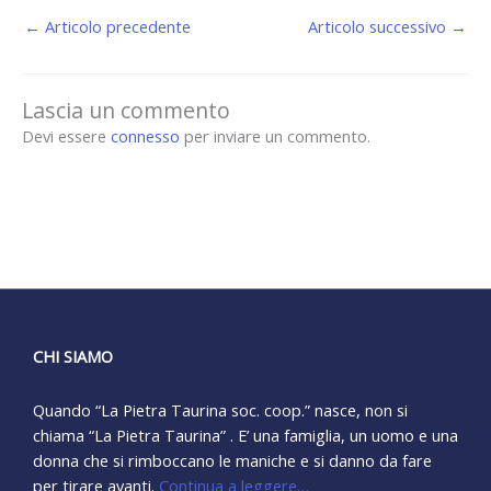
←
Articolo precedente
Articolo successivo
→
Lascia un commento
Devi essere
connesso
per inviare un commento.
CHI SIAMO
Quando “La Pietra Taurina soc. coop.” nasce, non si
chiama “La Pietra Taurina” . E’ una famiglia, un uomo e una
donna che si rimboccano le maniche e si danno da fare
per tirare avanti.
Continua a leggere…