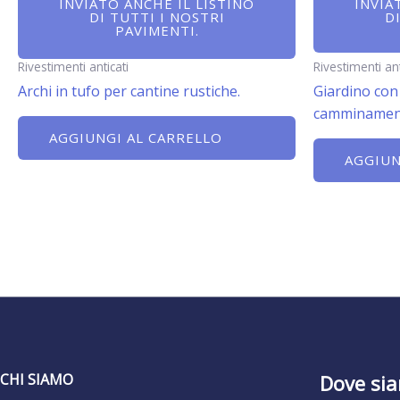
INVIATO ANCHE IL LISTINO
INVIA
DI TUTTI I NOSTRI
D
PAVIMENTI.
Rivestimenti anticati
Rivestimenti ant
Archi in tufo per cantine rustiche.
Giardino con 
camminamenti
AGGIUNGI AL CARRELLO
AGGIUN
CHI SIAMO
Dove si