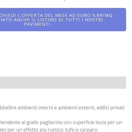
ICHIEDI L'OFFERTA DEL MESE AD EURO 9,99/MQ.
VIATO ANCHE IL LISTINO DI TUTTI I NOSTRI
PAVIMENTI.
bellire ambienti interni e ambienti esterni, edifici privati
tendente al giallo paglierino con superficie liscia per un
ato per un effetto più rustico: tufo o carparo.