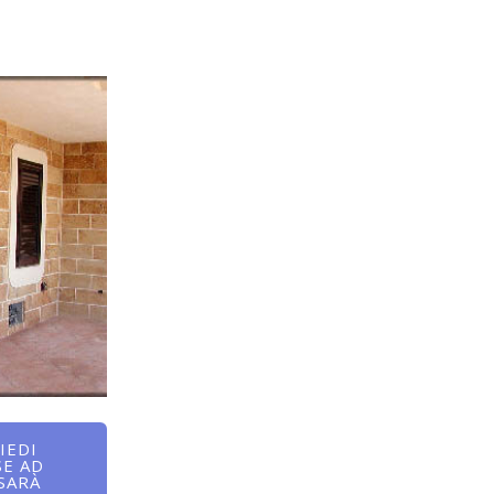
IEDI
SE AD
 SARÀ