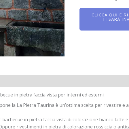
CLICCA QUI E R
TI SARÀ IN
ecue in pietra faccia vista per interni ed esterni.
one la La Pietra Taurina è un’ottima scelta per rivestire e ab
 barbecue in pietra faccia vista di colorazione bianco latte e 
Oppure rivestimenti in pietra di colorazione rossiccia o antic