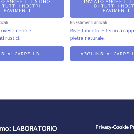
TO ANCHE IL LISTINO
INVIATO ANCHE IL L
I TUTTI I NOSTRI
DI TUTTI I NOST
PAVIMENTI.
PAVIMENTI.
icati
Rivestimenti anticati
rivestimenti e
Rivestimento esterno a capp
 rustici.
pietra naturale.
GI AL CARRELLO
AGGIUNGI AL CARREL
amo: LABORATORIO
Privacy-Cookie Po