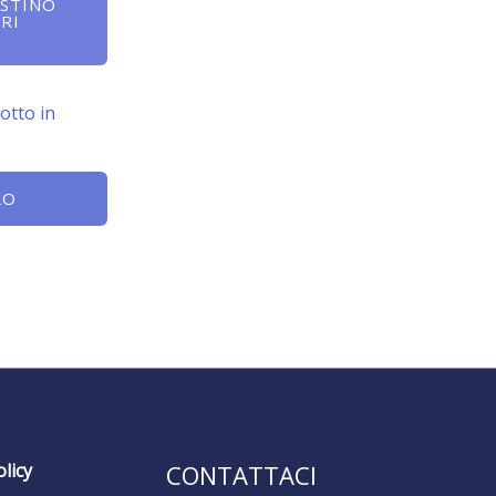
ISTINO
RI
otto in
LO
licy
CONTATTACI