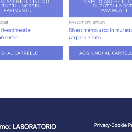
TO ANCHE IL LISTINO
INVIATO ANCHE IL L
I TUTTI I NOSTRI
DI TUTTI I NOST
PAVIMENTI.
PAVIMENTI.
icati
Rivestimenti anticati
rivestimenti e
Rivestimento arco in muratu
 rustici.
carparo e tufo.
GI AL CARRELLO
AGGIUNGI AL CARREL
amo: LABORATORIO
Privacy-Cookie Po