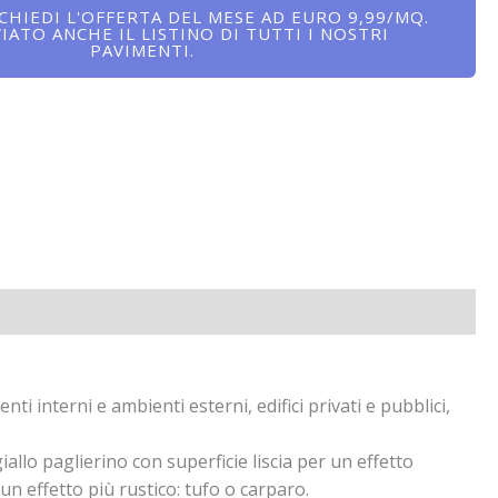
ICHIEDI L'OFFERTA DEL MESE AD EURO 9,99/MQ.
VIATO ANCHE IL LISTINO DI TUTTI I NOSTRI
PAVIMENTI.
i interni e ambienti esterni, edifici privati e pubblici,
allo paglierino con superficie liscia per un effetto
un effetto più rustico: tufo o carparo.