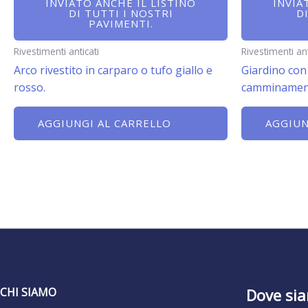
INVIATO ANCHE IL LISTINO
INVIA
DI TUTTI I NOSTRI
D
PAVIMENTI.
Rivestimenti anticati
Rivestimenti ant
Arco rivestito in carparo o tufo giallo e
Giardino con 
rosso.
camminamenti
AGGIUNGI AL CARRELLO
AGGIUN
CHI SIAMO
Dove si