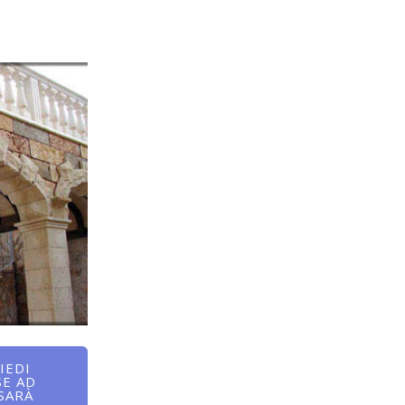
IEDI
SE AD
 SARÀ