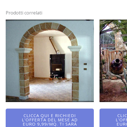
Prodotti correlati
CLICCA QUI E RICHIEDI
CLI
L'OFFERTA DEL MESE AD
L'OF
EURO 9,99/MQ. TI SARÀ
EURO