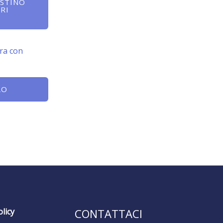
ISTINO
RI
ra con
LO
licy
CONTATTACI