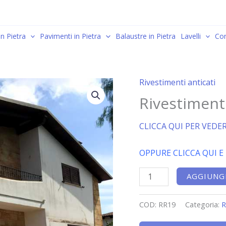
in Pietra
Pavimenti in Pietra
Balaustre in Pietra
Lavelli
Con
Rivestimenti anticati
Rivestimento
in
Rivestimento
pietra
per
CLICCA QUI PER VEDER
esterno.
quantità
OPPURE CLICCA QUI E
AGGIUNGI
COD:
RR19
Categoria:
R