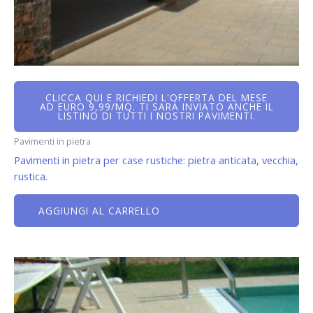
CLICCA QUI E RICHIEDI L'OFFERTA DEL MESE
AD EURO 9,99/MQ. TI SARÀ INVIATO ANCHE IL
LISTINO DI TUTTI I NOSTRI PAVIMENTI.
Pavimenti in pietra
Pavimenti in pietra per case rustiche: pietra anticata, vecchia,
rustica.
AGGIUNGI AL CARRELLO