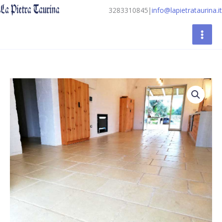
Vai
3283310845
|
info@lapietrataurina.it
al
contenuto
Pavimentazioni
esterne
in
marmo:
pietra
anticata,
rustica,
vecchia.
quantità