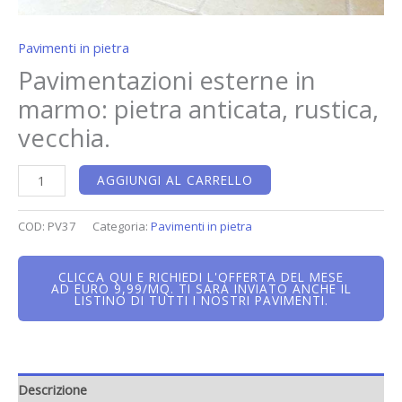
Pavimenti in pietra
Pavimentazioni esterne in
marmo: pietra anticata, rustica,
vecchia.
AGGIUNGI AL CARRELLO
COD:
PV37
Categoria:
Pavimenti in pietra
CLICCA QUI E RICHIEDI L'OFFERTA DEL MESE
AD EURO 9,99/MQ. TI SARÀ INVIATO ANCHE IL
LISTINO DI TUTTI I NOSTRI PAVIMENTI.
Descrizione