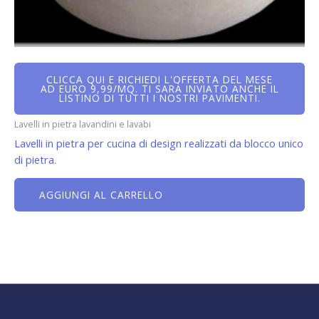
CLICCA QUI E RICHIEDI L'OFFERTA DEL MESE
AD EURO 9,99/MQ. TI SARÀ INVIATO ANCHE IL
LISTINO DI TUTTI I NOSTRI PAVIMENTI.
Lavelli in pietra lavandini e lavabi
Lavelli in pietra per cucina di design realizzati da blocco unico
di pietra.
AGGIUNGI AL CARRELLO