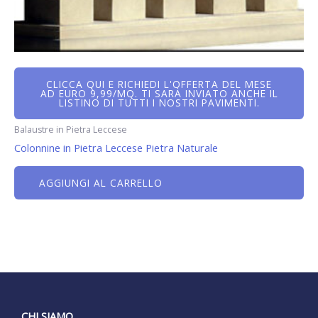
CLICCA QUI E RICHIEDI L'OFFERTA DEL MESE
AD EURO 9,99/MQ. TI SARÀ INVIATO ANCHE IL
LISTINO DI TUTTI I NOSTRI PAVIMENTI.
Balaustre in Pietra Leccese
Colonnine in Pietra Leccese Pietra Naturale
AGGIUNGI AL CARRELLO
CHI SIAMO