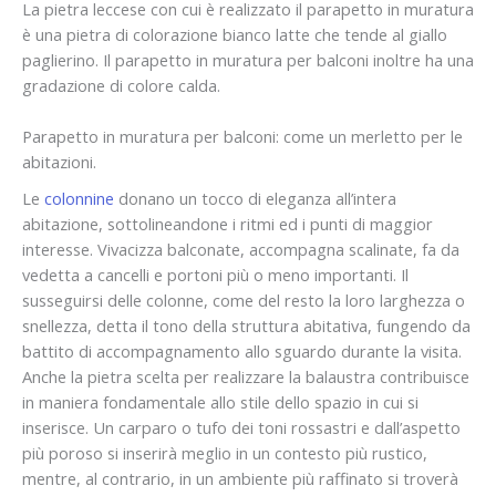
La pietra leccese con cui è realizzato il parapetto in muratura
è una pietra di colorazione bianco latte che tende al giallo
paglierino. Il parapetto in muratura per balconi inoltre ha una
gradazione di colore calda.
Parapetto in muratura per balconi: come un merletto per le
abitazioni.
Le
colonnine
donano un tocco di eleganza all’intera
abitazione, sottolineandone i ritmi ed i punti di maggior
interesse. Vivacizza balconate, accompagna scalinate, fa da
vedetta a cancelli e portoni più o meno importanti. Il
susseguirsi delle colonne, come del resto la loro larghezza o
snellezza, detta il tono della struttura abitativa, fungendo da
battito di accompagnamento allo sguardo durante la visita.
Anche la pietra scelta per realizzare la balaustra contribuisce
in maniera fondamentale allo stile dello spazio in cui si
inserisce. Un carparo o tufo dei toni rossastri e dall’aspetto
più poroso si inserirà meglio in un contesto più rustico,
mentre, al contrario, in un ambiente più raffinato si troverà